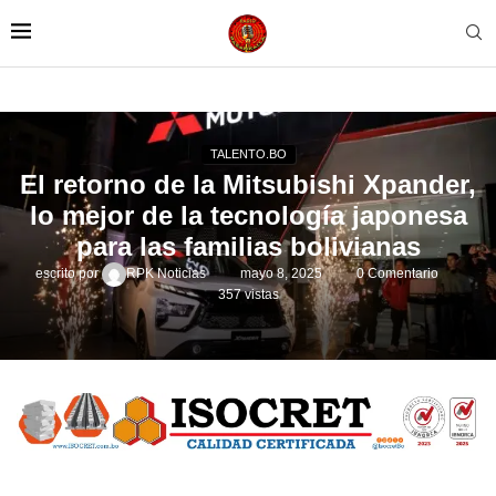
TALENTO.BO
El retorno de la Mitsubishi Xpander,
lo mejor de la tecnología japonesa
para las familias bolivianas
escrito por
RPK Noticias
mayo 8, 2025
0 Comentario
357
vistas