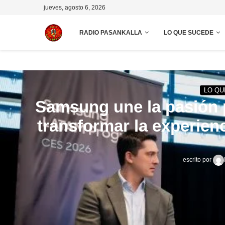
jueves, agosto 6, 2026
RADIO PASANKALLA
LO QUE SUCEDE
LO QU
Samsung une la pasión por
transformar la experienc
escrito por