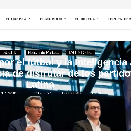
EL QUIOSCO
EL MIRADOR
EL TINTERO
TERCER TIE
E SUCEDE
Noticia de Portada
TALENTO.BO
 el fútbol y la Inteligencia A
ia de disfrutar de los partid
Latina
RPK Noticias
enero 7, 2026
0 Comentario
110
vistas