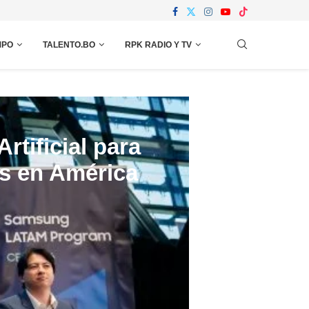
MPO
TALENTO.BO
RPK RADIO Y TV
rtificial para
os en América