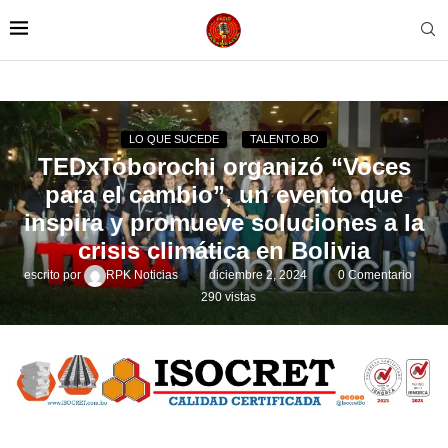
LO QUE SUCEDE
TALENTO.BO
TEDxToborochi organizó “Voces
para el cambio”, un evento que
inspira y promueve soluciones a la
crisis climática en Bolivia
escrito por
RPK Noticias
diciembre 2, 2024
0 Comentario
290
vistas