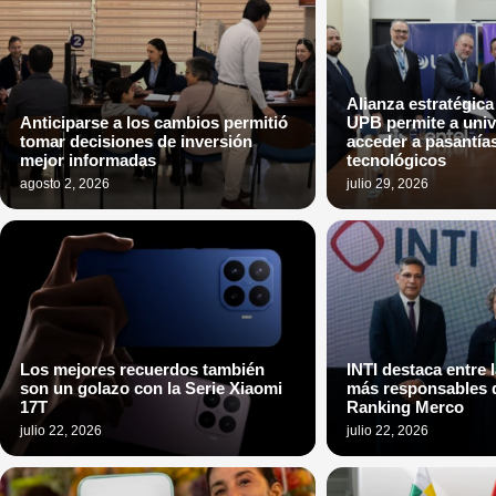
Alianza estratégica 
Anticiparse a los cambios permitió
UPB permite a univ
tomar decisiones de inversión
acceder a pasantía
mejor informadas
tecnológicos
agosto 2, 2026
julio 29, 2026
Los mejores recuerdos también
INTI destaca entre
son un golazo con la Serie Xiaomi
más responsables d
17T
Ranking Merco
julio 22, 2026
julio 22, 2026