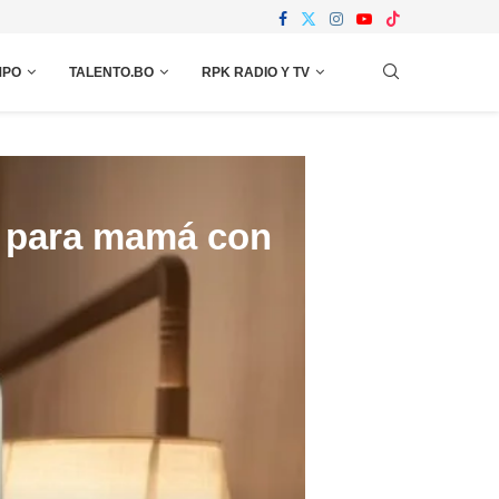
MPO
TALENTO.BO
RPK RADIO Y TV
s para mamá con