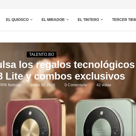
EL QUIOSCO
EL MIRADOR
EL TINTERO
TERCER TIE
TALENTO.BO
lsa los regalos tecnológico
8 Lite y combos exclusivos
RPK Noticias
mayo 30, 2026
0 Comentario
42
vistas